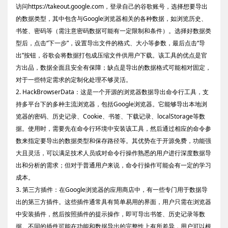
访问https://takeout.google.com，登录自己的谷歌账号，选择想要导出
的数据类型，其中包含与Google浏览器相关的各种数据，如浏览历史、
书签、密码等（需注意密码数据可能有一定限制和条件）。选择好数据类
型后，点击“下一步”，设置导出文件的格式、大小等参数，最后点击“导
出”按钮，谷歌会将数据打包成压缩文件供用户下载。该工具的优点是官
方出品，数据全面且安全有保障；缺点是导出的数据格式可能相对固定，
对于一些特定需求的定制化处理不够灵活。
2. HackBrowserData：这是一个开源的浏览器数据导出命令行工具，支
持多平台下的多种主流浏览器，包括Google浏览器。它能够导出本地浏
览器的密码、历史记录、Cookie、书签、下载记录、localStorage等数
据。使用时，需要先在命令行环境中安装该工具，然后通过相应的命令参
数来指定要导出的数据类型和保存路径等。其优势在于开源免费，功能强
大且灵活，可以满足技术人员或对命令行操作熟悉的用户进行深度数据导
出和分析的需求；但对于普通用户来说，命令行操作可能会有一定的学习
成本。
3. 第三方插件：在Google浏览器的应用商店中，有一些专门用于数据导
出的第三方插件。这些插件通常具有简单易用的界面，用户只需在浏览器
中安装插件，然后按照插件的提示操作，即可导出书签、历史记录等数
据。不同的插件可能在功能和数据导出的完整性上有所差异，用户可以根