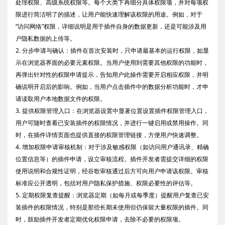
处理权限、高级系统权限等。每个大类下再细分具体权限项，并对每项权
限进行简洁明了的描述，让用户能快速理解该权限的用途。例如，对于
“访问网络”权限，详细说明是用于插件自身的数据更新，还是可能涉及用
户隐私数据的上传等。
2. 分步申请与确认：插件在首次安装时，只申请最基本的运行权限，如显
示在浏览器界面的必要元素权限。当用户使用到需要其他权限的功能时，
再弹出针对性的权限申请提示，告知用户此操作需要开启相应权限，并明
确说明开启后的影响。例如，当用户点击插件中的数据分析功能时，才申
请读取用户本地数据文件的权限。
3. 提供权限管理入口：在浏览器设置中显著位置设置插件权限管理入口，
用户可随时查看已安装插件的权限情况，并进行一键启用或禁用操作。同
时，在插件详情页面也提供直接的权限管理链接，方便用户快速调整。
4. 增加权限申请审核机制：对于涉及敏感权限（如访问用户通讯录、精确
位置信息等）的插件申请，设立审核流程。插件开发者需提交详细的权限
使用说明和合规性证明，经谷歌审核通过后方可向用户申请该权限。审核
标准应公开透明，包括对用户隐私保护措施、权限必要性的评估等。
5. 定期权限复查提醒：浏览器定期（如每月或每季度）提醒用户复查已安
装插件的权限情况，特别是那些长期未使用但仍保留大量权限的插件。同
时，鼓励插件开发者定期优化权限申请，去除不必要的权限项。