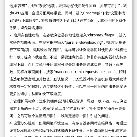
选择“高级”，找到“系统”选项，取消勾选“使用硬件加速（如果可用）”，减
少GPU占用，合理分配网络带宽。同时，进入Chrome的“下载”设置中找
到“并行下载限制”，将数值调整为1-3（默认通常为6），减少同时下载任
务数，避免网络拥堵。
2. 启用实验性功能：在谷歌浏览器的地址栏输入“chrome://flags/”，进入
实验性功能页面。在搜索框中输入“parallel-downloading”，找到“启用并
行下载”选项，将其设置为“启用”。这样可以让浏览器同时使用多个线程进
行下载，提高下载速度。不过，需要注意的是，并非所有服务器都支持多
线程下载，而且过多地开启线程可能会对服务器造成负担，导致下载失
败。同样在该页面中，搜索“max-concurrent-requests-per-host”，找到
该选项并适当增加其数值。默认情况下，浏览器对每个主机的最大并发请
求数有一定的限制，通过增加这个数值，可以在同一时间内向服务器发送
更多的请求，从而加快下载速度。
3. 管理扩展程序：过多的插件会消耗系统资源，导致下载卡顿。点击浏览
器右上角的三个点，选择“更多工具”-“扩展程序”，将不需要的插件开关关
闭，之后可逐个重新启用插件，以确定是哪个插件引起的问题。
4. 设置QoS规则：如果网络环境复杂，有多台设备同时连接网络，可通过
设置QoS规则优先保障谷歌浏览器的下载任务。不同路由器型号配置方法