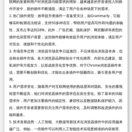
联网的发展和用户对浏览器功能需求的增加，越来越多的开发者投入到插
件开发中，新的插件不断涌现，满足了用户在各种场景下的需求。
2. 热门插件类型：效率提升类插件一直备受关注，如Grammarly，它能
够实时检测语法错误，支持50多种语言，帮助用户提高写作和沟通的准确
性，其市占率达到28%。此外，广告拦截、隐私保护、网页翻译等类型的
插件也深受用户喜爱，这些插件能够有效提升用户的浏览体验，满足用户
对安全、便捷和个性化的需求。
3. 市场竞争态势：浏览器市场竞争日益激烈，不仅体现在浏览器本身，也
反映在插件市场。各大浏览器品牌纷纷在个性化推荐、内容生态建设、隐
私保护等方面发力，以形成差异化竞争优势。对于Chrome浏览器插件来
说，需要不断创新和优化，才能在众多插件中脱颖而出，吸引更多用户使
用。
4. 用户需求变化：随着用户对互联网使用的熟练度和对隐私、安全的重视
程度不断提高，他们对浏览器插件的需求也在发生变化。除了基本的功能
需求外，用户更加注重插件的稳定性、兼容性以及数据隐私保护能力。因
此，插件开发者需要密切关注用户需求的变化，及时调整和改进插件的功
能和服务。
5. 技术发展趋势：人工智能、大数据等新技术在浏览器插件中的应用越来
越广泛。例如，一些插件可以利用人工智能技术实现更精准的内容推荐、