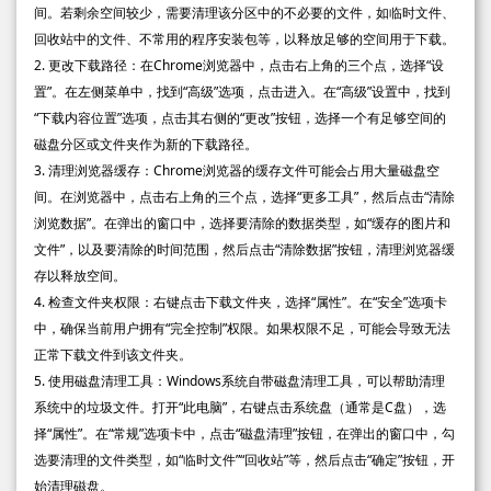
间。若剩余空间较少，需要清理该分区中的不必要的文件，如临时文件、
回收站中的文件、不常用的程序安装包等，以释放足够的空间用于下载。
2. 更改下载路径：在Chrome浏览器中，点击右上角的三个点，选择“设
置”。在左侧菜单中，找到“高级”选项，点击进入。在“高级”设置中，找到
“下载内容位置”选项，点击其右侧的“更改”按钮，选择一个有足够空间的
磁盘分区或文件夹作为新的下载路径。
3. 清理浏览器缓存：Chrome浏览器的缓存文件可能会占用大量磁盘空
间。在浏览器中，点击右上角的三个点，选择“更多工具”，然后点击“清除
浏览数据”。在弹出的窗口中，选择要清除的数据类型，如“缓存的图片和
文件”，以及要清除的时间范围，然后点击“清除数据”按钮，清理浏览器缓
存以释放空间。
4. 检查文件夹权限：右键点击下载文件夹，选择“属性”。在“安全”选项卡
中，确保当前用户拥有“完全控制”权限。如果权限不足，可能会导致无法
正常下载文件到该文件夹。
5. 使用磁盘清理工具：Windows系统自带磁盘清理工具，可以帮助清理
系统中的垃圾文件。打开“此电脑”，右键点击系统盘（通常是C盘），选
择“属性”。在“常规”选项卡中，点击“磁盘清理”按钮，在弹出的窗口中，勾
选要清理的文件类型，如“临时文件”“回收站”等，然后点击“确定”按钮，开
始清理磁盘。