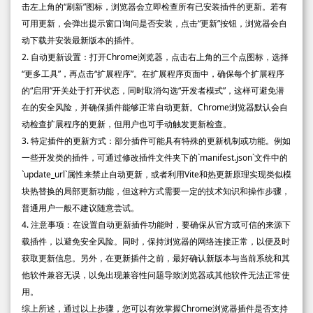
击左上角的“刷新”图标，浏览器会立即检查所有已安装插件的更新。若有
可用更新，会弹出提示窗口询问是否安装，点击“更新”按钮，浏览器会自
动下载并安装最新版本的插件。
2. 自动更新设置：打开Chrome浏览器，点击右上角的三个点图标，选择
“更多工具”，再点击“扩展程序”。在扩展程序页面中，确保每个扩展程序
的“启用”开关处于打开状态，同时取消勾选“开发者模式”，这样可避免潜
在的安全风险，并确保插件能够正常自动更新。Chrome浏览器默认会自
动检查扩展程序的更新，但用户也可手动触发更新检查。
3. 特定插件的更新方式：部分插件可能具有特殊的更新机制或功能。例如
一些开发类的插件，可通过修改插件文件夹下的`manifest.json`文件中的
`update_url`属性来禁止自动更新，或者利用Vite和热更新原理实现类似模
块热替换的局部更新功能，但这种方式需要一定的技术知识和操作步骤，
普通用户一般不建议随意尝试。
4. 注意事项：在设置自动更新插件功能时，要确保从官方或可信的来源下
载插件，以避免安全风险。同时，保持浏览器的网络连接正常，以便及时
获取更新信息。另外，在更新插件之前，最好确认新版本与当前系统和其
他软件兼容无误，以免出现兼容性问题导致浏览器或其他软件无法正常使
用。
综上所述，通过以上步骤，您可以有效掌握Chrome浏览器插件是否支持