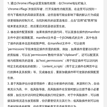
1. 通过chrome://flags设置实验性权限：在Chrome地址栏输入
`chrome://flags`并按回车键，打开实验性功能页面。在这里可以找到一
些与下载相关的高级设置选项，这些选项可能会影响下载的默认行为或提
供更细致的控制方式。当找到相关的设置选项后，点击“启用”或“禁用”按
钮来更改其状态，然后重启浏览器使设置生效。
2. 修改插件配置权限：如果有插件的源代码，可以直接在插件的manifest
文件中进行权限配置。manifest文件是一个JSON格式的文件，其中包含
了插件的基本信息和权限声明。在manifest文件中，可以使用
`permissions`字段来指定插件所需的权限。例如，如果插件需要访问用户
的剪贴板，可以在`permissions`数组中添加`"clipboard"`。还可以配置其
他与权限相关的选项，如`host_permissions`（用于指定插件可以访问的
特定主机或域名的权限）、`content_scripts`（用于定义插件在网页中运
行的脚本及其权限）等。完成修改后，重新加载插件即可使新的权限配置
生效。
3. 基于风险评估分级管理插件：通过分析插件的功能、来源和行为，自动
将其分为高、中、低风险等级。高风险插件在安装时默认仅授予最小必要
权限，如仅允许访问特定网站或执行特定操作。对于中风险插件，可以根
据实际情况适当放宽权限，但仍要密切关注其行为；低风险插件则可以给
予相对较多的权限，但也需定期检查其是否有异常行为。