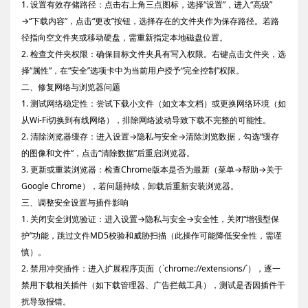
1. 设置有效存储路径：点击右上角三点图标，选择“设置”，进入“高级”
→“下载内容”，点击“更改”按钮，选择存在的文件夹作为保存路径。若路
径指向空文件夹或移动硬盘，需重新指定本地磁盘位置。
2. 检查文件夹权限：确保目标文件夹具有写入权限。右键点击文件夹，选
择“属性”，在“安全”选项卡中为当前用户授予“完全控制”权限。
二、修复网络与浏览器问题
1. 测试网络稳定性：尝试下载小文件（如文本文档）或更换网络环境（如
从Wi-Fi切换到有线网络），排除网络波动导致下载不完整的可能性。
2. 清除浏览器缓存：进入设置→隐私与安全→清除浏览数据，勾选“缓存
的图像和文件”，点击“清除数据”后重启浏览器。
3. 更新或重装浏览器：检查Chrome版本是否为最新（菜单→帮助→关于
Google Chrome），若问题持续，卸载后重新安装浏览器。
三、调整安全设置与插件影响
1. 关闭安全浏览验证：进入设置→隐私与安全→安全性，关闭“增强型保
护”功能，跳过文件MD5校验和威胁扫描（此操作可能降低安全性，需谨
慎）。
2. 禁用冲突插件：进入扩展程序页面（`chrome://extensions/`），逐一
禁用下载相关插件（如下载管理器、广告拦截工具），测试是否因插件干
扰导致报错。