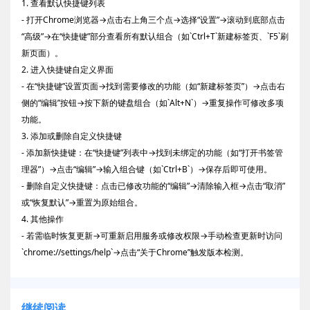
1. 查看默认快捷键列表
- 打开Chrome浏览器→点击右上角三个点→选择“设置”→滚动到底部点击
“高级”→在“快捷键”部分查看所有默认组合（如`Ctrl+T`新建标签页、`F5`刷
新页面）。
2. 进入快捷键自定义界面
- 在“快捷键”设置页面→找到需要修改的功能（如“新建标签页”）→点击右
侧的“编辑”按钮→按下新的键盘组合（如`Alt+N`）→重复操作可修改多项
功能。
3. 添加或删除自定义快捷键
- 添加新快捷键：在“快捷键”列表中→找到未绑定的功能（如“打开书签管
理器”）→点击“编辑”→输入组合键（如`Ctrl+B`）→保存后即可使用。
- 删除自定义快捷键：点击已修改功能的“编辑”→清除输入框→点击“取消”
或“恢复默认”→重置为原始组合。
4. 其他操作
- 若需临时恢复更新→可重新启用服务或修改权限→手动检查更新时访问
`chrome://settings/help`→点击“关于Chrome”触发版本检测。
继续阅读