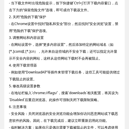
- 当下载文件时出现危险提示，按下快捷键`Ctrl+J`打开下载内容窗口，点
击下方的“保留危险文件”选项，即可成功下载该文件。
2. 关闭“危险的下载”保护
- 在Chrome设置中找到“隐私和安全”部分，然后找到“安全浏览”设置，禁
用“危险的下载”保护选项。
3. 调整网站和内容设置
- 在网站设置中，选择“更多内容设置”，然后添加特定的网站域名（如
[*.]com或 [*.]cn），允许来自这些域的不安全下载；还可以指定允许显
示不安全内容的网站，这样从这些网站下载时不会再被阻止。
4. 使用下载管理器
- 例如使用“DownloadAll”等插件来管理下载任务，这些工具可能提供绕过
下载阻止的设置。
5. 修改高级设置参数
- 在地址栏输入`chrome://flags/`，搜索`downloads`相关配置，将其设为
`Disabled`后重启浏览器。此操作可强制关闭下载限制策略。
6. 注意事项
- 安全风险：关闭浏览器的安全浏览功能会增加你访问恶意网站或下载恶
意软件的风险。因此，在下载完成后，建议立即重新启用此功能。
- 临时解决方案：如果你只是偶尔需要下载被阻止的文件，可以考虑使用