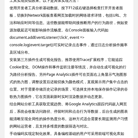
工具实现类似效果。以下是具体实现方法：
使用开发者工具分析基础数据。按下F12或右键选择检查打开开发者面
板，切换到Network面板查看网页加载时的网络请求详情，包括URL、方
法和响应时间等信息。这些数据能帮助间接推断用户的行为路径，例如资
源加载延迟可能影响操作流畅度。在Console面板输入代码如
document.addEventListener('click', event =>
console.log(event.target))可实时记录点击事件，通过日志分析操作频率
及区域分布。
安装第三方插件生成可视化报告。推荐使用Trace扩展程序，它能追踪
Cookie变化、DOM操作和事件监听注册等情况，并自动生成可视化的行
为路径分析报告。另外Page Analytics插件可在页面右上角显示气泡图形
式的热力图，调整设置后还能切换为颜色模式，直观展示用户集中点击的
位置。对于需要存储历史记录的场景，可选择支持本地保存操作记录的谷
歌热力图插件，它在页面刷新时实时渲染数据并动态更新。
结合网站分析工具获取宏观趋势。将Google Analytics跟踪代码嵌入网页
后，系统会收集访问路径、停留时间和点击行为等数据，后台生成的图表
能清晰呈现全局性的操作热度分布。这种方式适合需要长期监测用户习惯
的网站运营者，且支持多维度的数据筛选与对比。
手动编码实现定制化效果。具备编程基础的用户可采用前端可视化库如