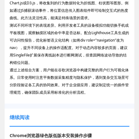
Chart.js或D3.js，将收集到的行为数据转化为折线图、柱状图等图形。例
如通过JS捕获滚动事件，将位置信息传入图表组件即可绘制交互式的热度
曲线。此方法灵活性高，能满足特殊场景的需求。
测试不同环境下的表现差异。利用开发者工具的设备模拟功能切换手机或
平板视图，观察触摸区域的命中率是否达标。配合Lighthouse工具生成的
可访问性报告，优化标签语义化结构（如将div role="navigation"改为
nav），提升不同设备上的操作适配度。对于动态内容较多的页面，建议
用SingleFile扩展保存离线副本进行断网测试，排查因网络波动导致的结
构错位问题。
通过上述组合方案，用户能在谷歌浏览器中构建完整的用户行为可视化体
系。日常使用时注意平衡数据采集精度与隐私保护，遇到复杂交互场景可
分阶段验证各工具的协同效果。对于企业级应用，建议制定统一的插件管
理规范，确保团队成员采用标准化的分析流程。
继续阅读
Chrome浏览器绿色版低版本安装操作步骤