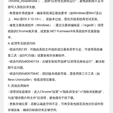
`chrome_installer.exe`），选择“以管理员身份运行”，避免因权限不足导
致写入系统目录失败。
- 检查操作系统版本：确保系统满足最低要求（如Windows需Win7及以
上，Mac需OS X 10.10+）。若版本过低，需先升级系统再尝试安装。
- 修复注册表或组件（Windows）：通过注册表编辑器（`regedit`）清理
残留的Chrome相关项，或更新.NET Framework等系统组件至最新版
本。
4. 处理常见错误代码
- 错误代码139：可能由系统文件损坏或注册表异常引起，可使用系统修
复工具（如SFC扫描）或重装相关依赖组件。
- 错误代码0x80040154：右键安装程序选择“以管理员身份运行”，解决权
限不足问题。
- 错误代码0x8007064C：因旧版本残留导致，需使用第三方工具（如
Revo Uninstaller）彻底清理后重装。
5. 其他实用操作
- 清理浏览器缓存：进入Chrome“设置”→“隐私和安全”→“清除浏览数据”，
勾选“缓存图片和文件”后清理，避免缓存干扰下载。
- 更换存储位置：若默认磁盘空间不足，可将安装包移至其他分区或外部
存储设备，确保目标路径有足够空间。