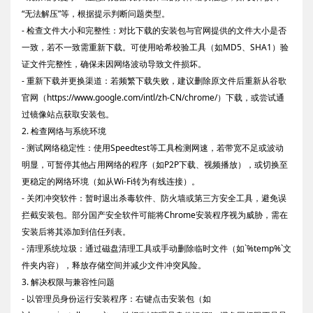
“无法解压”等，根据提示判断问题类型。
- 检查文件大小和完整性：对比下载的安装包与官网提供的文件大小是否
一致，若不一致需重新下载。可使用哈希校验工具（如MD5、SHA1）验
证文件完整性，确保未因网络波动导致文件损坏。
- 重新下载并更换渠道：若频繁下载失败，建议删除原文件后重新从谷歌
官网（https://www.google.com/intl/zh-CN/chrome/）下载，或尝试通
过镜像站点获取安装包。
2. 检查网络与系统环境
- 测试网络稳定性：使用Speedtest等工具检测网速，若带宽不足或波动
明显，可暂停其他占用网络的程序（如P2P下载、视频播放），或切换至
更稳定的网络环境（如从Wi-Fi转为有线连接）。
- 关闭冲突软件：暂时退出杀毒软件、防火墙或第三方安全工具，避免误
拦截安装包。部分国产安全软件可能将Chrome安装程序视为威胁，需在
安装后将其添加到信任列表。
- 清理系统垃圾：通过磁盘清理工具或手动删除临时文件（如`%temp%`文
件夹内容），释放存储空间并减少文件冲突风险。
3. 解决权限与兼容性问题
- 以管理员身份运行安装程序：右键点击安装包（如