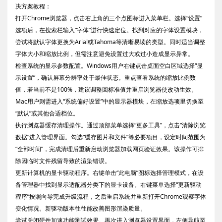
决方案教程：
打开Chrome浏览器，点击右上角的三个点图标进入菜单栏。选择“设置”
选项后，在搜索栏输入“字体”进行快速定位。找到对应的字体设置模块，
尝试将默认字体更换为Arial或Tahoma等清晰易读的类型。同时适当调整
字体大小和缩放比例，但需注意避免设置过大或过小造成显示异常。
检查系统的显示参数配置。Windows用户右键点击桌面空白区域选择“显
示设置”，确认屏幕分辨率处于最佳状态。重点查看系统的缩放比例数
值，若当前不是100%，建议调整回标准值并重启浏览器使改动生效。
Mac用户则需进入“系统偏好设置”中的显示器模块，在缩放选项里切换至
“默认”或其他合适档位。
执行浏览器缓存清理操作。通过顶部菜单选择“更多工具”，点击“清除浏览
数据”进入管理界面。勾选“缓存图片和文件”等必要项目，设定时间范围为
“全部时间”，完成清理后重新启动浏览器加载网页验证效果。该操作可排
除因临时文件残留导致的渲染错误。
更新计算机的显卡驱动程序。右键单击“此电脑”图标选择管理模式，在设
备管理器中找到显示适配器分类下的显卡设备。右键菜单选择“更新驱动
程序”按照向导完成升级流程，之后重启系统并重新打开Chrome观察字体
变化情况。新驱动版本往往能改善图形渲染质量。
尝试关闭硬件加速功能测试效果。再次进入浏览器设置界面，左侧导航至