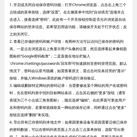
1. 开启或关闭自动保存密码功能：打开Chrome浏览器，点击右上角三个
点组成的菜单按钮，选择“设置”。在左侧菜单中找到“自动填充”选项并点
击进入，接着选择“密码”。此处有一个开关按钮控制是否允许浏览器自动
保存网站的登录信息。若希望启用该功能，请确保开关处于打开状态；反
之则关闭它。
2. 查看已存储的密码和账户详情：有两种方法可以访问已保存的密码列
表。一是点击浏览器右上角显示用户头像的位置，然后选择看起来像钥匙
图标的“Google密码检查”；二是直接在地址栏输入
`chrome://settings/passwords`回车即可快速跳转至密码管理页面。默认
情况下，密码会以星号隐藏，如需查看原文，需点击对应条目旁的“显示”
按钮，并输入Windows系统的账户密码进行身份验证。
3. 编辑或删除特定网站的密码记录：当需要修改某个网站的用户名或密码
时，先在密码列表中找到目标网站条目，点击其右侧的“更多”按钮（通常
表现为三个小点或三角形图标），随后选择“编辑”。在此界面可更改用户
名和密码内容。若要彻底移除某一网站的保存记录，同样通过点击“更多”
按钮后选择“删除”来实现。
4. 导出所有已存密码到本地文件：如果因更换设备等原因需要迁移已保存
的密码数据，可以在密码列表页面上方点击三点菜单按钮，选取“导出密
码...”。选择一个合适的文件夹存放生成的CSV格式文件。需要注意的是，