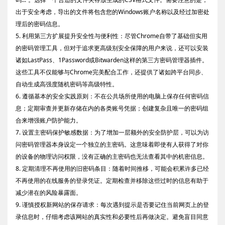
出于安全考虑，导出的文件将包含您的Windows账户名称以及经过加密处
理后的密码信息。
5. 利用第三方扩展提升安全性与便利性：尽管Chrome自带了基础但实用
的密码管理工具，但对于追求更高级别安全保障的用户来说，还可以安装
诸如LastPass、1Password或Bitwarden这样的第三方密码管理器插件。
这些工具不仅能够与Chrome完美配合工作，还提供了诸如跨平台同步、
自动生成高强度随机密码等高级特性。
6. 遵循基本的安全实践原则：不在公共场所使用的电脑上保存任何密码信
息；定期审查并更新存储在内的各类账号凭据；创建复杂且唯一的密码组
合来增强账户防护能力。
7. 设置主密码保护敏感数据：为了增加一层额外的安全防护层，可以为访
问密码管理器本身设定一个独立的主密码。这意味着即使有人获得了对你
的设备的物理访问权限，没有正确的主密码也无法查看其中的机密信息。
8. 定期清理不再使用的旧密码条目：随着时间推移，可能会积累许多已经
不再使用的在线服务的登录凭证。定期检查并移除这些过时的信息有助于
减少潜在的风险暴露面。
9. 谨慎授权新网站的保存请求：每次遇到提示是否要记住当前网页上的登
录信息时，仔细考虑该网站的真实性和必要性后再做决定。避免盲目同意