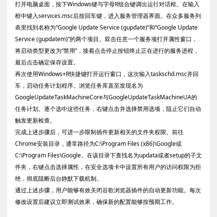
打开电脑桌面，按下Windows键与字母R组合键调出运行对话框。在输入
框中键入services.msc后按回车键，进入服务管理器界面。在众多服务列
表里找到名称为“Google Update Service (gupdate)”和“Google Update
Service (gupdatem)”的两个项目。双击任意一个服务项打开属性窗口，
将启动类型更改为“禁用”，接着点击停止按钮终止正在进行的服务进程，
最后点击确定保存设置。
再次使用Windows+R快捷键打开运行窗口，这次输入taskschd.msc并回
车，启动任务计划程序。浏览任务库直至发现名为
GoogleUpdateTaskMachineCore与GoogleUpdateTaskMachineUA的
任务计划。逐个选中这些任务，右键点击并选择禁用选项，阻止它们自动
触发更新检查。
完成上述步骤后，可进一步限制插件更新相关的文件夹权限。前往
Chrome安装目录，通常路径为C:\Program Files (x86)\Google或
C:\Program Files\Google。在该目录下查找名为updata或者setup的子文
件夹，右键点击选择属性，在安全选项卡中设置所有用户的访问权限为拒
绝，彻底阻断后台静默下载机制。
通过上述步骤，用户能够有效关闭谷歌浏览器插件的自动更新功能。每次
修改设置后建议立即测试效果，确保新的配置能够按预期工作。