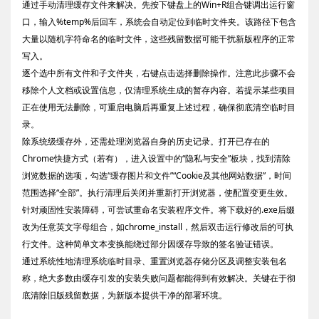
通过手动清理缓存文件来解决。先按下键盘上的Win+R组合键调出运行窗
口，输入%temp%后回车，系统会自动定位到临时文件夹。该路径下包含
大量以随机字符命名的临时文件，这些残留数据可能干扰新版程序的正常
写入。
逐个选中所有文件和子文件夹，右键点击选择删除操作。注意此步骤不会
移除个人文档或设置信息，仅清理系统生成的暂存内容。若提示某些项目
正在使用无法删除，可重启电脑后再重复上述过程，确保彻底清空临时目
录。
除系统级缓存外，还需处理浏览器自身的历史记录。打开已存在的
Chrome快捷方式（若有），进入设置中的“隐私与安全”板块，找到清除
浏览数据的选项，勾选“缓存图片和文件”“Cookie及其他网站数据”，时间
范围选择“全部”。执行清理后关闭并重新打开浏览器，使配置变更生效。
针对顽固性安装障碍，可尝试重命名安装程序文件。将下载好的.exe后缀
改为任意英文字母组合，如chrome_install，然后双击运行修改后的可执
行文件。这种简单文本变换能绕过部分因缓存导致的签名验证错误。
通过系统性地清理系统临时目录、重置浏览器存储分区及调整安装包名
称，绝大多数由缓存引发的安装失败问题都能得到有效解决。关键在于彻
底清除旧版残留数据，为新版本提供干净的部署环境。