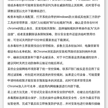
墙或杀毒软件可能将安装程序误判为潜在威胁而阻止其联网。此时需手动
调整设置以允许下载继续进行。
检查本地防火墙配置。打开系统自带的Windows防火墙或其他第三方防护
工具的管理界面，找到“入站规则”和“出站规则”列表，确认是否存在针对
chrome的阻止条目。若发现相关限制，选择编辑规则并将操作改为“允许
连接”，或者直接删除该条限制策略。部分安全套件还提供临时禁用功
能，可尝试关闭防护10分钟后重新发起下载测试。
在杀毒软件主界面查找信任管理模块。多数主流杀软如360、电脑管家等
都设有白名单机制。将Chrome浏览器的安装程序路径添加到例外列表
中，确保后续更新和下载不会被误杀。对于卡巴斯基这类高敏感性软件，
建议同时关闭主动防御和云验证功能后再试。
某些企业级网络环境部署了统一管控策略。联系IT部门核实是否启用了应
用过滤策略，特别是对浏览器类的管控规则。如果是公司设备，可能需要
申请特殊权限才能安装非预装版本的浏览器。此时可请求管理员将
Chrome加入许可名单，或使用内网镜像源进行内部下载。
若上述方法无效，可尝试完全退出所有安全防护程序。右键点击托盘区的
杀毒图标选择退出保护，注意此操作会降低系统安全性，仅作为最后手段
短暂使用。完成下载后应立即恢复防护状态，并对安装包进行病毒扫描确