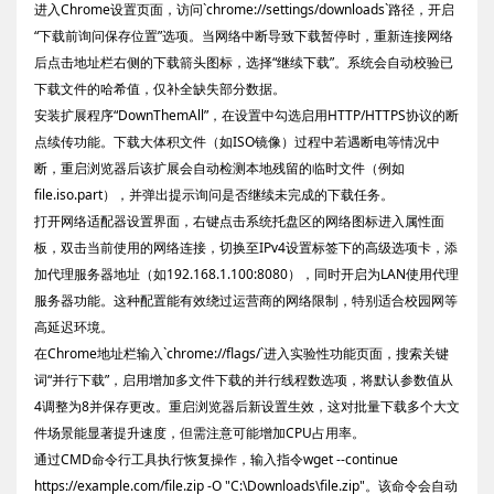
进入Chrome设置页面，访问`chrome://settings/downloads`路径，开启
“下载前询问保存位置”选项。当网络中断导致下载暂停时，重新连接网络
后点击地址栏右侧的下载箭头图标，选择“继续下载”。系统会自动校验已
下载文件的哈希值，仅补全缺失部分数据。
安装扩展程序“DownThemAll”，在设置中勾选启用HTTP/HTTPS协议的断
点续传功能。下载大体积文件（如ISO镜像）过程中若遇断电等情况中
断，重启浏览器后该扩展会自动检测本地残留的临时文件（例如
file.iso.part），并弹出提示询问是否继续未完成的下载任务。
打开网络适配器设置界面，右键点击系统托盘区的网络图标进入属性面
板，双击当前使用的网络连接，切换至IPv4设置标签下的高级选项卡，添
加代理服务器地址（如192.168.1.100:8080），同时开启为LAN使用代理
服务器功能。这种配置能有效绕过运营商的网络限制，特别适合校园网等
高延迟环境。
在Chrome地址栏输入`chrome://flags/`进入实验性功能页面，搜索关键
词“并行下载”，启用增加多文件下载的并行线程数选项，将默认参数值从
4调整为8并保存更改。重启浏览器后新设置生效，这对批量下载多个大文
件场景能显著提升速度，但需注意可能增加CPU占用率。
通过CMD命令行工具执行恢复操作，输入指令wget --continue
https://example.com/file.zip -O "C:\Downloads\file.zip"。该命令会自动