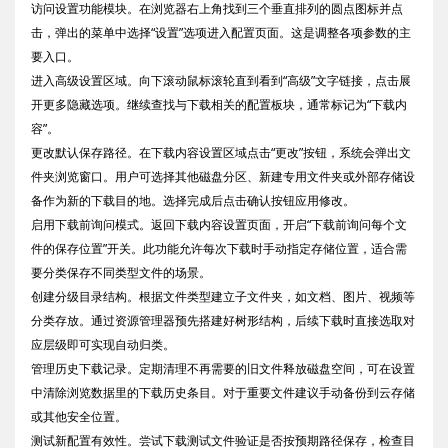
访问设置功能模块。在浏览器右上角找到三个垂直排列的圆点图标并点
击，弹出的菜单中选择“设置”选项进入配置页面。这是调整各项参数的主
要入口。
进入高级设置区域。向下滚动鼠标滚轮直到看到“高级”文字链接，点击展
开更多隐藏选项。继续查找与下载相关的配置板块，通常标记为“下载内
容”。
更改默认保存路径。在下载内容设置区域点击“更改”按钮，系统会弹出文
件夹浏览窗口。用户可选择其他磁盘分区、新建专用文件夹或外部存储设
备作为新的下载目的地。选择完成后点击确认按钮应用修改。
启用下载前询问模式。返回下载内容设置页面，开启“下载前询问每个文
件的保存位置”开关。此功能允许每次下载时手动指定存储位置，适合需
要分类保存不同类型文件的场景。
创建分级目录结构。根据文件类型建立子文件夹，如文档、图片、视频等
分类存放。通过资源管理器预先搭建好树形结构，后续下载时直接选取对
应层级即可实现自动归类。
管理历史下载记录。定期清理不再需要的旧文件释放磁盘空间，可在设置
中清除浏览数据里的下载历史条目。对于重要文件建议手动备份到云存储
或其他安全位置。
测试新配置有效性。尝试下载测试文件验证是否按预期路径保存，检查目