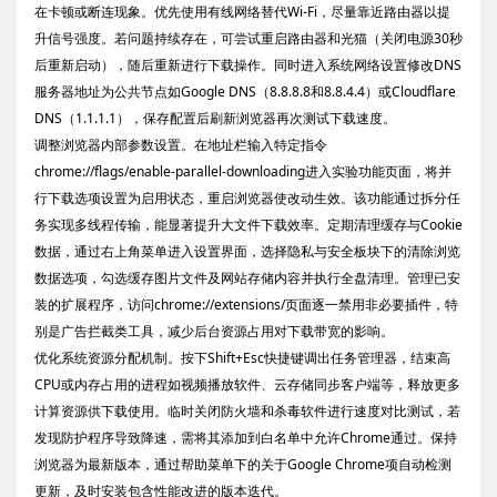
在卡顿或断连现象。优先使用有线网络替代Wi-Fi，尽量靠近路由器以提
升信号强度。若问题持续存在，可尝试重启路由器和光猫（关闭电源30秒
后重新启动），随后重新进行下载操作。同时进入系统网络设置修改DNS
服务器地址为公共节点如Google DNS（8.8.8.8和8.8.4.4）或Cloudflare
DNS（1.1.1.1），保存配置后刷新浏览器再次测试下载速度。
调整浏览器内部参数设置。在地址栏输入特定指令
chrome://flags/enable-parallel-downloading进入实验功能页面，将并
行下载选项设置为启用状态，重启浏览器使改动生效。该功能通过拆分任
务实现多线程传输，能显著提升大文件下载效率。定期清理缓存与Cookie
数据，通过右上角菜单进入设置界面，选择隐私与安全板块下的清除浏览
数据选项，勾选缓存图片文件及网站存储内容并执行全盘清理。管理已安
装的扩展程序，访问chrome://extensions/页面逐一禁用非必要插件，特
别是广告拦截类工具，减少后台资源占用对下载带宽的影响。
优化系统资源分配机制。按下Shift+Esc快捷键调出任务管理器，结束高
CPU或内存占用的进程如视频播放软件、云存储同步客户端等，释放更多
计算资源供下载使用。临时关闭防火墙和杀毒软件进行速度对比测试，若
发现防护程序导致降速，需将其添加到白名单中允许Chrome通过。保持
浏览器为最新版本，通过帮助菜单下的关于Google Chrome项自动检测
更新，及时安装包含性能改进的版本迭代。