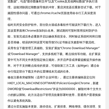
览数据”，勾选“缓存图像和文件”以及“Cookie及其他网站数据”并执行清
理。这能消除因过期数据导致的冲突，重启浏览器后重新尝试下载。对于
顽固性缓存问题，可通过chrome://cache页面使用命令行工具深度清
理。
临时关闭安全防护软件。部分防火墙或杀毒软件可能误判下载行为，进入
其设置界面将Chrome添加到白名单。测试期间可暂时禁用实时防护功
能，安装完成后务必重新开启以确保系统安全。同时验证系统时间和日期
是否准确，错误的时间设置可能导致SSL证书验证失败影响下载流程。
采用专业下载管理工具辅助。安装扩展如“Chrono Download Manager”
或“Download Manager”，支持多线程下载、断点续传等功能。在扩展设
置中可为不同文件类型指定独立规则，并开启声音或弹窗提醒提升操作效
率。对于不支持断点续传的资源，可借助第三方工具（如Wget）通过命
令行指定部分下载文件的位置继续未完成的任务。
修改注册表突破限制（适用于企业环境）。通过注册表编辑器定位到
HKEY_LOCAL_MACHINE\SOFTWARE\Policies\Google\Chrome，新建
DWORD值“DownloadRestrictions”并设为00000000，解除对单个文件大
小的默认限制。此方法适合IT管理员批量部署时使用，普通用户需谨慎操
作以避免系统风险。
通过分层实施版本更新、路径优化、扩展排查、网络增强、缓存清理、安