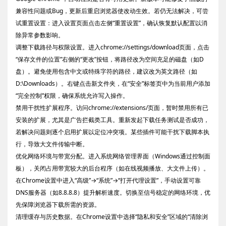
兼容性问题或Bug，更新后重启浏览器使改动生效。若仍无法解决，可尝
试重置设置：进入设置页面点击左侧“重置设置”，确认恢复默认配置以消
除异常参数影响。
调整下载路径与权限设置。进入chrome://settings/download页面，点击
“保存文件的位置”右侧的“更改”按钮，将路径改为空间充足的磁盘（如D
盘）。避免使用包含中文或特殊字符的路径，建议改为英文路径（如
D:\Downloads）。右键点击新文件夹，在“安全”标签页中为当前用户添加
“完全控制”权限，确保系统允许写入操作。
禁用干扰性扩展程序。访问chrome://extensions/页面，暂时禁用所有已
安装的扩展，尤其是广告拦截类工具。重新发起下载任务测试是否成功，
若解决问题则逐个启用扩展以定位冲突项。某些插件可能干扰下载脚本执
行，导致大文件传输中断。
优化网络环境与带宽分配。进入系统网络管理界面（Windows通过控制面
板），关闭占用带宽较大的后台程序（如在线视频播放、大文件上传）。
在Chrome设置中进入“高级”→“系统”→“打开代理设置”，手动设置可靠
DNS服务器（如8.8.8.8）提升解析速度。切换至信号稳定的网络环境，优
先保障浏览器下载所需的资源。
清理缓存与历史数据。在Chrome设置中选择“隐私和安全”区域的“清除浏