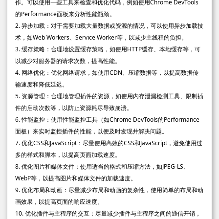
作。可以使用一些工具来检查和优化代码，例如使用Chrome DevTools
的Performance面板来分析性能瓶颈。
2. 异步加载：对于需要加载大量数据或资源的情况，可以使用异步加载技
术，如Web Workers、Service Worker等，以减少主线程的负担。
3. 缓存策略：合理地设置缓存策略，如使用HTTP缓存、本地缓存等，可
以减少对服务器的请求次数，提高性能。
4. 网络优化：优化网络请求，如使用CDN、压缩数据等，以提高数据传
输速度和降低延迟。
5. 资源管理：合理地管理插件的资源，如使用内存泄漏检测工具、限制插
件的启动次数等，以防止资源耗尽导致崩溃。
6. 性能监控：使用性能监控工具（如Chrome DevTools的Performance
面板）来实时监控插件的性能，以便及时发现并解决问题。
7. 优化CSS和JavaScript：尽量使用高效的CSS和JavaScript，避免使用过
多的样式和脚本，以提高页面加载速度。
8. 优化图片和媒体文件：使用适当的格式和压缩方法，如JPEG-LS、
WebP等，以提高图片和媒体文件的加载速度。
9. 优化布局和动画：尽量减少布局和动画的复杂性，使用简单的布局和动
画效果，以提高页面的响应速度。
10. 优化插件与主程序的交互：尽量减少插件与主程序之间的通信开销，