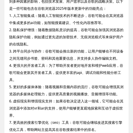
到多种因素的影响，包括技术发展、用户需求以及谷歌的战略决策。以下
是一些可能包含在谷歌浏览器2025年版本更新中的功能亮点：
1. 人工智能集成：随着人工智能技术的不断进步，谷歌可能会在其浏览器
中集成更多的ai功能，如智能搜索建议、个性化内容推荐等。
2. 隐私保护增强：随着数据隐私意识的提高，谷歌可能会加强其浏览器的
隐私保护功能，例如通过更先进的加密技术、无痕浏览模式等来保护用户
的在线隐私。
3. 跨平台同步与协作：谷歌可能会推出新的功能，让用户能够在不同设备
之间无缝同步书签、密码和其他重要信息，并支持多人协作编辑文档。
4. 更强大的开发者工具：为了帮助开发者更好地开发和维护web应用，谷
歌可能会更新其开发者工具，提供更丰富的api、调试功能和性能分析工
具。
5. 更好的多媒体体验：随着视频和音频内容的流行，谷歌可能会增强其浏
览器的多媒体处理能力，提供更高质量的视频播放、音频增强等功能。
6. 虚拟现实和增强现实支持：如果谷歌决定进入这一领域，它可能会在其
浏览器中添加对vr和ar的支持，使用户能够更直观地探索和互动于虚拟世
界。
7. 更高效的搜索引擎优化（seo）工具：谷歌可能会继续改进其搜索引擎
优化工具，帮助网站主提高其在谷歌搜索结果中的排名。