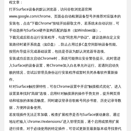
程文章：
打开Surface设备的默认浏览器，访问谷歌浏览器官网
www.google.com/chrome。页面会自动检测设备型号并推荐对应版本的
安装包，点击“下载Chrome”按钮开始获取文件。若系统未自动识别，可
手动选择与Surface硬件架构匹配的版本（如Windows版）。
下载完成后双击运行安装程序，勾选“同意用户协议”。建议选择自定义安
装路径时避开系统盘（如D盘），防止占用过多C盘空间影响设备性能。
按照向导提示完成基础设置，包括是否设为默认浏览器等选项。
安装成功后首次启动Chrome时，系统可能弹出安全警告提示。此时需进
入Surface的设备设置，将Chrome加入白名单允许运行。若遇到启动失
败的情况，尝试以管理员身份运行安装程序或暂时关闭杀毒软件重新操
作。
针对Surface触控屏特性，可在Chrome设置中开启“触摸模式优化”。进入
设置菜单找到“高级”选项，启用针对触摸屏的操作手势支持，提升网页滑
动和缩放的体验流畅度。同时建议登录谷歌账号同步书签、历史记录等数
据，方便跨设备使用。
若发现插件无法正常加载，检查扩展程序是否与Surface驱动兼容。通过
地址栏输入`chrome://extensions/`进入管理页面，逐个启用或禁用扩展
进行排查。对于必须使用的特定插件，可尝试更新至最新版本或寻找替代