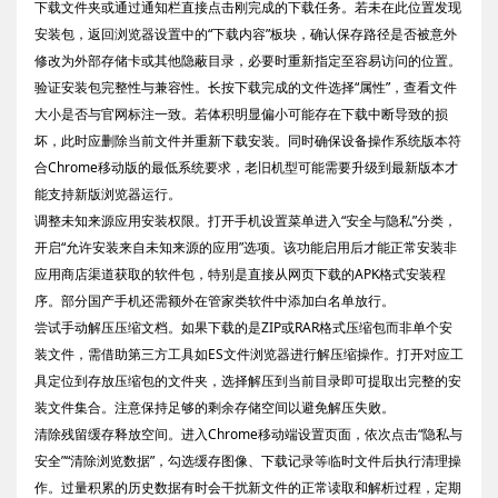
下载文件夹或通过通知栏直接点击刚完成的下载任务。若未在此位置发现
安装包，返回浏览器设置中的“下载内容”板块，确认保存路径是否被意外
修改为外部存储卡或其他隐蔽目录，必要时重新指定至容易访问的位置。
验证安装包完整性与兼容性。长按下载完成的文件选择“属性”，查看文件
大小是否与官网标注一致。若体积明显偏小可能存在下载中断导致的损
坏，此时应删除当前文件并重新下载安装。同时确保设备操作系统版本符
合Chrome移动版的最低系统要求，老旧机型可能需要升级到最新版本才
能支持新版浏览器运行。
调整未知来源应用安装权限。打开手机设置菜单进入“安全与隐私”分类，
开启“允许安装来自未知来源的应用”选项。该功能启用后才能正常安装非
应用商店渠道获取的软件包，特别是直接从网页下载的APK格式安装程
序。部分国产手机还需额外在管家类软件中添加白名单放行。
尝试手动解压压缩文档。如果下载的是ZIP或RAR格式压缩包而非单个安
装文件，需借助第三方工具如ES文件浏览器进行解压缩操作。打开对应工
具定位到存放压缩包的文件夹，选择解压到当前目录即可提取出完整的安
装文件集合。注意保持足够的剩余存储空间以避免解压失败。
清除残留缓存释放空间。进入Chrome移动端设置页面，依次点击“隐私与
安全”“清除浏览数据”，勾选缓存图像、下载记录等临时文件后执行清理操
作。过量积累的历史数据有时会干扰新文件的正常读取和解析过程，定期