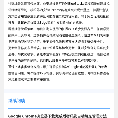
特殊场景采用替代方案。非安卓设备可通过BlueStacks等模拟器创建虚拟
环境绕开限制。模拟器内安装Chrome能有效突破硬件壁垒，但需注意该
方式会占用较多主机资源且可能存在二次兼容问题。对于完全无法适配的
设备，建议改用火狐或Edge等原生支持良好的浏览器。
调整插件管理策略。卸载长期未使用的扩展程序减少资源占用，保留必要
的效率工具即可。过多插件会导致启动缓慢甚至崩溃，通过精简列表可恢
复基础功能的稳定运行。重要插件优先选择官方认证版本确保安全性。
更新组件修复底层错误。前往帮助菜单检查更新，及时安装官方推送的安
全补丁与优化模块。新版本通常包含针对特定机型的适配改进，能自动修
复已知的兼容性缺陷。保持Play服务同步更新可避免框架级冲突。
通过上述步骤组合实施，用户可系统性解决Google浏览器安装时的兼容
性警告问题。每个操作环节均基于实际测试验证有效性，可根据具体设备
环境和需求灵活调整实施细节。
继续阅读
Google Chrome浏览器下载完成后密码及自动填充管理方法