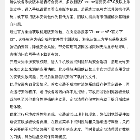
确认设备系统版本是否符合要求。多数新版Chrome需要安卓7.0及以上系
统支持，进入手机设置查看安卓版本信息。若系统过低可尝试升级操作系
统，或下载旧版本安装包作为替代方案。旧版功能虽有限但能解决基础兼
容问题。
通过官方渠道获取稳定版安装包。在浏览器搜索“Chrome APK官方下
载”，选择标注为稳定版的文件而非测试版。避免从第三方平台获取未经
验证的资源，降低安全风险。部分应用商店因区域限制无法显示结果时，
直接访问官网手动下载更有效。
开启未知来源安装权限。进入手机设置找到隐私与安全选项，启用允许安
装来自未知来源的应用功能。此步骤解决因默认禁止非官方渠道应用导致
的安装失败问题，完成后重新尝试安装下载好的文件。
处理安装失败异常情况。首次安装不成功时清除系统缓存并重启设备，再
次运行安装程序。老旧设备若因内存不足报错，可改用谷歌浏览器轻量版
或切换至其他兼容性更强的浏览器。定期清理存储空间有助于提升后续使
用体验。
优化运行环境改善性能表现。安装后若出现卡顿现象，降低浏览器硬件加
速设置以减轻设备负担。在设置菜单中找到性能相关选项进行调整，关闭
不必要的图形渲染效果可显著提升响应速度。同时养成定期清理缓存数据
的习惯，释放磁盘空间保障流畅度。