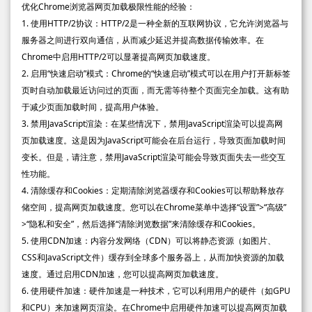
优化Chrome浏览器网页加载极限性能的经验：
1. 使用HTTP/2协议：HTTP/2是一种全新的互联网协议，它允许浏览器与
服务器之间进行双向通信，从而减少延迟并提高数据传输效率。在
Chrome中启用HTTP/2可以显著提高网页加载速度。
2. 启用“快速启动”模式：Chrome的“快速启动”模式可以在用户打开新标签
页时自动加载最近访问过的页面，而无需等待整个页面完全加载。这有助
于减少页面加载时间，提高用户体验。
3. 禁用JavaScript渲染：在某些情况下，禁用JavaScript渲染可以提高网
页加载速度。这是因为JavaScript可能会在后台运行，导致页面加载时间
变长。但是，请注意，禁用JavaScript渲染可能会导致页面失去一些交互
性功能。
4. 清除缓存和Cookies：定期清除浏览器缓存和Cookies可以帮助释放存
储空间，提高网页加载速度。您可以在Chrome菜单中选择“设置”>“高级”
>“隐私和安全”，然后选择“清除浏览数据”来清除缓存和Cookies。
5. 使用CDN加速：内容分发网络（CDN）可以将静态资源（如图片、
CSS和JavaScript文件）缓存到全球多个服务器上，从而加快资源的加载
速度。通过启用CDN加速，您可以提高网页加载速度。
6. 使用硬件加速：硬件加速是一种技术，它可以利用用户的硬件（如GPU
和CPU）来加速网页渲染。在Chrome中启用硬件加速可以提高网页加载