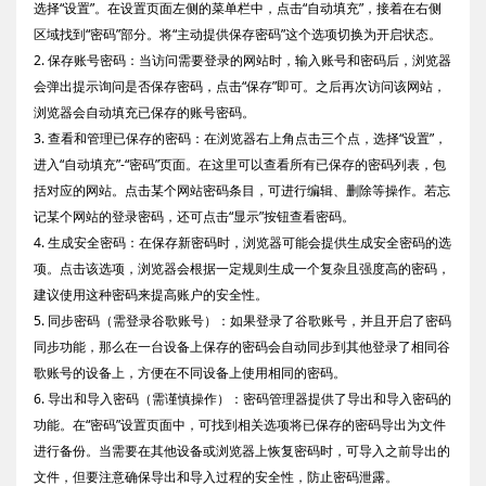
选择“设置”。在设置页面左侧的菜单栏中，点击“自动填充”，接着在右侧
区域找到“密码”部分。将“主动提供保存密码”这个选项切换为开启状态。
2. 保存账号密码：当访问需要登录的网站时，输入账号和密码后，浏览器
会弹出提示询问是否保存密码，点击“保存”即可。之后再次访问该网站，
浏览器会自动填充已保存的账号密码。
3. 查看和管理已保存的密码：在浏览器右上角点击三个点，选择“设置”，
进入“自动填充”-“密码”页面。在这里可以查看所有已保存的密码列表，包
括对应的网站。点击某个网站密码条目，可进行编辑、删除等操作。若忘
记某个网站的登录密码，还可点击“显示”按钮查看密码。
4. 生成安全密码：在保存新密码时，浏览器可能会提供生成安全密码的选
项。点击该选项，浏览器会根据一定规则生成一个复杂且强度高的密码，
建议使用这种密码来提高账户的安全性。
5. 同步密码（需登录谷歌账号）：如果登录了谷歌账号，并且开启了密码
同步功能，那么在一台设备上保存的密码会自动同步到其他登录了相同谷
歌账号的设备上，方便在不同设备上使用相同的密码。
6. 导出和导入密码（需谨慎操作）：密码管理器提供了导出和导入密码的
功能。在“密码”设置页面中，可找到相关选项将已保存的密码导出为文件
进行备份。当需要在其他设备或浏览器上恢复密码时，可导入之前导出的
文件，但要注意确保导出和导入过程的安全性，防止密码泄露。