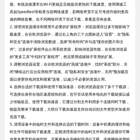
接。有线连接通常比Wi-Fi更稳定且能提供更快的下载速度。使用测速工
具如Speedtest等检查当前网络速度，若网络带宽不足可考虑升级到更高
速的网络套餐。在不同网络环境下尝试下载，查看是否有改善。
2. 清理浏览器缓存和禁用不必要的扩展程序：浏览器缓存过多可能影响下
载速度，在谷歌浏览器中，通过右上角的三个点图标进入“设置”，在“隐私
和安全”选项中清除浏览数据，选择“所有时间”并勾选“缓存的图片和文
件”。过多的扩展程序会占用系统资源，影响浏览器性能，在谷歌浏览器
的“更多工具”中找到“扩展程序”，然后禁用或移除不常用的扩展。
3. 调整浏览器设置：在谷歌浏览器的“高级”选项中，找到“系统”部分，关
闭“继续运行后台应用程序”选项。在“隐私和安全”选项中，关闭“预加载页
面以便更快地浏览和搜索”选项，以减少不必要的资源占用。
4. 选择合适的下载源和使用下载加速器：谷歌浏览器提供了多个下载源，
可选择自身所在地区速度较快的源，也可尝试使用本地化的下载链接以减
少传输延迟。使用下载加速器，它通过分割文件利用多个连接同时下载，
能提高整体下载速度，大部分下载加速器支持自动识别文件类型并加速浏
览器下载。
5. 清理设备中的临时文件和选择合适的下载时间：设备中积累的缓存和临
时文件可能影响下载速度，定期清理系统中的临时文件和浏览器缓存可释
放更多带宽和存储空间。尽量避免在高峰时段进行下载，选择网络使用较