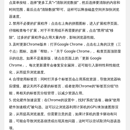
点菜单按钮，选择“更多工具”>“清除浏览数据”，然后选择要清除的内容和
时间范围，最后点击“清除数据”即可。这样可以释放磁盘空间并加快浏览
器速度。
2. 禁用不必要的扩展程序：点击右上角的拼图图标，进入扩展程序页面。
仔细检查每个扩展，对于不常用或不再需要的扩展，点击“禁用”或“移
除”。过多的扩展程序会占用大量内存，影响浏览器性能。
3. 及时更新Chrome版本：打开Google Chrome，点击右上角的汉堡（三
个点）图标。选择「帮助」>「关于 Google Chrome」。检查页面顶部显
示的信息。如果不是最新版，请点击页面上的「更新 Google
Chrome」。每次更新通常会修复安全漏洞，还可能引入新特性和性能优
化，从而提升浏览速度。
4. 合理使用标签页：同时打开多个标签页会占用系统资源，导致浏览器响
应缓慢。建议关闭不必要的标签页，或者使用Chrome的“标签页分组”功
能，将相关的标签页分组管理，以减少资源占用。
5. 优化硬件加速设置：在Chrome的设置中，找到“系统”选项，确保“使用
硬件加速模式”被勾选。这可以让浏览器利用计算机的GPU来加速图形渲
染，从而提高浏览速度。但需要注意的是，如果计算机的显卡驱动有问
题，可能会导致浏览器崩溃或出现其他问题，这时可以尝试取消勾选该选
项。