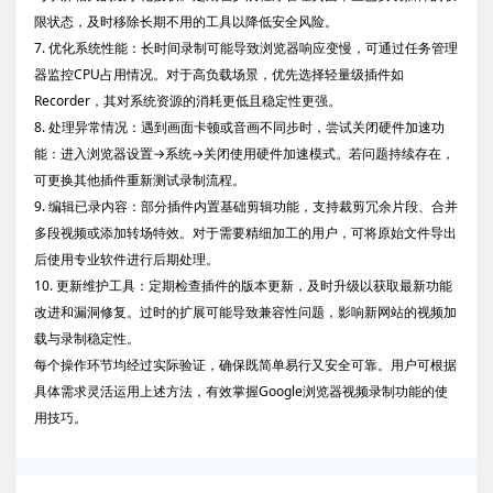
限状态，及时移除长期不用的工具以降低安全风险。
7. 优化系统性能：长时间录制可能导致浏览器响应变慢，可通过任务管理
器监控CPU占用情况。对于高负载场景，优先选择轻量级插件如
Recorder，其对系统资源的消耗更低且稳定性更强。
8. 处理异常情况：遇到画面卡顿或音画不同步时，尝试关闭硬件加速功
能：进入浏览器设置→系统→关闭使用硬件加速模式。若问题持续存在，
可更换其他插件重新测试录制流程。
9. 编辑已录内容：部分插件内置基础剪辑功能，支持裁剪冗余片段、合并
多段视频或添加转场特效。对于需要精细加工的用户，可将原始文件导出
后使用专业软件进行后期处理。
10. 更新维护工具：定期检查插件的版本更新，及时升级以获取最新功能
改进和漏洞修复。过时的扩展可能导致兼容性问题，影响新网站的视频加
载与录制稳定性。
每个操作环节均经过实际验证，确保既简单易行又安全可靠。用户可根据
具体需求灵活运用上述方法，有效掌握Google浏览器视频录制功能的使
用技巧。