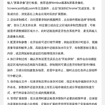
输入“屏幕录像”进行检索。推荐选择Nimbus截幕&屏幕录像机、
Screencastify或Loom等主流插件，点击“添加到Chrome”完成安装。安
装成功后，浏览器右上角会出现对应的扩展图标。
2. 启动录制模式：访问需要录制的视频网页，点击插件图标选择“录制视
频”。部分工具支持全屏、特定窗口或自定义区域的录制范围设置，可根
据需求调整捕获区域大小。此时还能选择是否包含系统声音、麦克风输入
及摄像头画面。
3. 配置录制参数：在开始前可进行细节调整，例如设置倒计时提示、视频
质量等级和帧率上限。高级选项中还能添加水印文字、绘制图形标注重点
内容，或启用鼠标轨迹追踪功能增强演示效果。
4. 执行录制过程：确认所有设置无误后点击“开始录制”，插件会自动捕捉
选定区域内的动态画面与音频流。录制期间可通过悬浮控制栏暂停/继续
操作，方便分段拍摄复杂场景。若需中途停止，随时点击红色停止按钮即
可中断记录。
5. 保存输出文件：结束录制后弹出保存对话框，指定本地存储路径并为文
件命名。多数插件还提供直接上传至云端存储或生成分享链接的快捷方
式，便于跨设备访问已生成的视频资源。
6. 管理扩展权限：首次使用时建议检查并限制不必要的权限申请，仅保留
与录屏相关的最小化授权。定期在扩展程序管理页面审查已安装插件的权