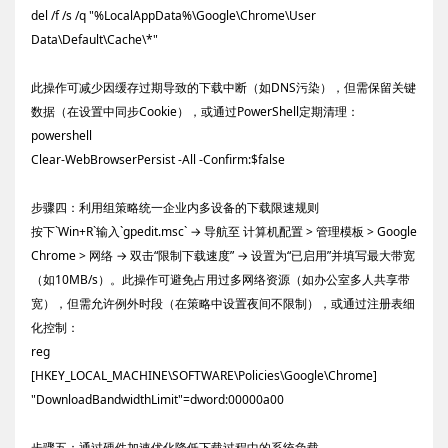
del /f /s /q "%LocalAppData%\Google\Chrome\User
Data\Default\Cache\*"
此操作可减少因缓存过期导致的下载中断（如DNS污染），但需保留关键
数据（在设置中同步Cookie），或通过PowerShell定期清理：
powershell
Clear-WebBrowserPersist -All -Confirm:$false
步骤四：利用组策略统一企业内多设备的下载限速规则
按下`Win+R`输入`gpedit.msc` → 导航至 计算机配置 > 管理模板 > Google
Chrome > 网络 → 双击“限制下载速度” → 设置为“已启用”并填写最大带宽
（如10MB/s）。此操作可避免占用过多网络资源（如办公室多人共享带
宽），但需允许例外时段（在策略中设置夜间不限制），或通过注册表细
化控制：
reg
[HKEY_LOCAL_MACHINE\SOFTWARE\Policies\Google\Chrome]
"DownloadBandwidthLimit"=dword:00000a00
步骤五：通过硬件加速优化降低下载过程中的系统负载