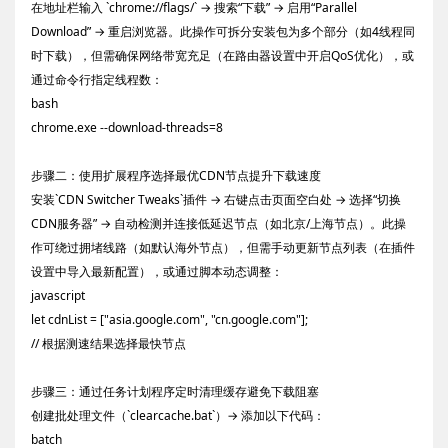
在地址栏输入 `chrome://flags/` → 搜索“下载” → 启用“Parallel
Download” → 重启浏览器。此操作可拆分安装包为多个部分（如4线程同
时下载），但需确保网络带宽充足（在路由器设置中开启QoS优化），或
通过命令行指定线程数：
bash
chrome.exe --download-threads=8
步骤二：使用扩展程序选择最优CDN节点提升下载速度
安装`CDN Switcher Tweaks`插件 → 右键点击页面空白处 → 选择“切换
CDN服务器” → 自动检测并连接低延迟节点（如北京/上海节点）。此操
作可绕过拥堵线路（如默认海外节点），但需手动更新节点列表（在插件
设置中导入最新配置），或通过脚本动态调整：
javascript
let cdnList = ["asia.google.com", "cn.google.com"];
// 根据测速结果选择最快节点
步骤三：通过任务计划程序定时清理缓存避免下载阻塞
创建批处理文件（`clearcache.bat`）→ 添加以下代码：
batch